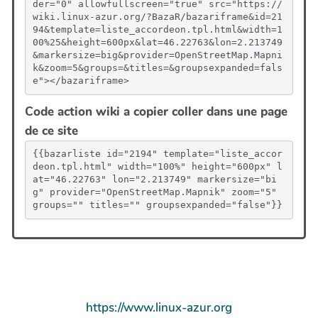
der="0" allowfullscreen="true" src="https://
wiki.linux-azur.org/?BazaR/bazariframe&id=21
94&template=liste_accordeon.tpl.html&width=1
00%25&height=600px&lat=46.22763&lon=2.213749
&markersize=big&provider=OpenStreetMap.Mapni
k&zoom=5&groups=&titles=&groupsexpanded=fals
e"></bazariframe>
Code action wiki a copier coller dans une page
de ce site
{{bazarliste id="2194" template="liste_accor
deon.tpl.html" width="100%" height="600px" l
at="46.22763" lon="2.213749" markersize="bi
g" provider="OpenStreetMap.Mapnik" zoom="5" 
groups="" titles="" groupsexpanded="false"}}
https://www.linux-azur.org