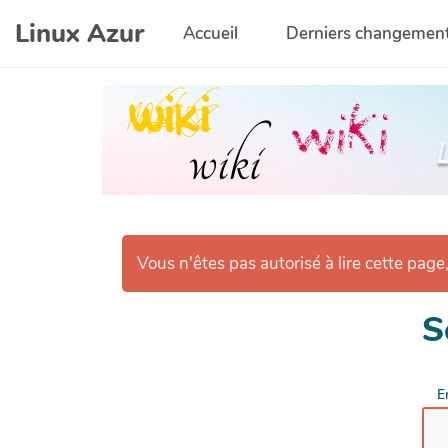
Aller au contenu principal
Linux Azur
Accueil
Derniers changemen
Vous n'êtes pas autorisé à lire cette page,
S
E