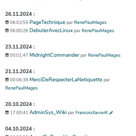
26.11.2024 :
PageTechnique
06:03:55
par
RenePaulMages
DebuterAvecLinux
06:00:26
par
RenePaulMages
23.11.2024 :
MidnightCommander
00:01:47
par
RenePaulMages
21.11.2024 :
MerciDeRespecterLaNetiquette
00:06:39
par
RenePaulMages
20.10.2024 :
AdminSys_Wiki
17:00:41
par
FrancoisXavierK
04.10.2024 :