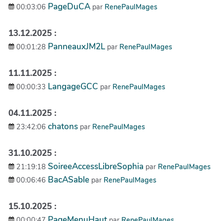
PageDuCA
00:03:06
par
RenePaulMages
13.12.2025 :
PanneauxJM2L
00:01:28
par
RenePaulMages
11.11.2025 :
LangageGCC
00:00:33
par
RenePaulMages
04.11.2025 :
chatons
23:42:06
par
RenePaulMages
31.10.2025 :
SoireeAccessLibreSophia
21:19:18
par
RenePaulMages
BacASable
00:06:46
par
RenePaulMages
15.10.2025 :
PageMenuHaut
00:00:47
par
RenePaulMages