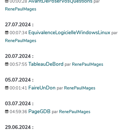
AvantDePoserVosQuestions
00:00:28
par
RenePaulMages
27.07.2024 :
EquivalenceLogicielleWindowsLinux
00:07:34
par
RenePaulMages
20.07.2024 :
TableauDeBord
00:57:55
par
RenePaulMages
05.07.2024 :
FaireUnDon
00:01:41
par
RenePaulMages
03.07.2024 :
PageGDB
04:59:36
par
RenePaulMages
29.06.2024 :