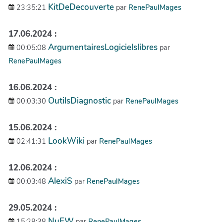
KitDeDecouverte
23:35:21
par
RenePaulMages
17.06.2024 :
ArgumentairesLogicielslibres
00:05:08
par
RenePaulMages
16.06.2024 :
OutilsDiagnostic
00:03:30
par
RenePaulMages
15.06.2024 :
LookWiki
02:41:31
par
RenePaulMages
12.06.2024 :
AlexiS
00:03:48
par
RenePaulMages
29.05.2024 :
NuFW
15:28:38
par
RenePaulMages