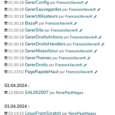
GererConfig
01:30:18
par
FrancoisXavierK
GererSauvegardes
01:30:18
par
FrancoisXavierK
GererUtilisateurs
01:30:18
par
FrancoisXavierK
BazaR
01:30:18
par
FrancoisXavierK
GererSite
01:30:18
par
FrancoisXavierK
GererDroitsActions
01:30:18
par
FrancoisXavierK
GererDroitsHandlers
01:30:18
par
FrancoisXavierK
GererMisesAJour
01:30:18
par
FrancoisXavierK
GererThemes
01:30:18
par
FrancoisXavierK
GererDroits
01:30:18
par
FrancoisXavierK
PageRapideHaut
01:23:52
par
FrancoisXavierK
02.04.2024 :
SAL052007
22:58:50
par
RenePaulMages
01.04.2024 :
LinuxFromScratch
02:14:15
par
RenePaulMages