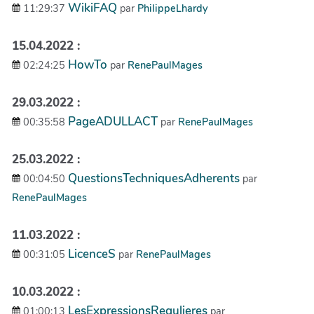
WikiFAQ
11:29:37
par
PhilippeLhardy
15.04.2022 :
HowTo
02:24:25
par
RenePaulMages
29.03.2022 :
PageADULLACT
00:35:58
par
RenePaulMages
25.03.2022 :
QuestionsTechniquesAdherents
00:04:50
par
RenePaulMages
11.03.2022 :
LicenceS
00:31:05
par
RenePaulMages
10.03.2022 :
LesExpressionsRegulieres
01:00:13
par