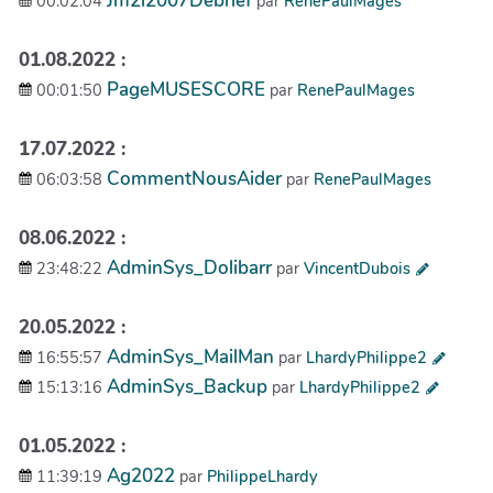
Jm2l2007Debrief
00:02:04
par
RenePaulMages
01.08.2022 :
PageMUSESCORE
00:01:50
par
RenePaulMages
17.07.2022 :
CommentNousAider
06:03:58
par
RenePaulMages
08.06.2022 :
AdminSys_Dolibarr
23:48:22
par
VincentDubois
20.05.2022 :
AdminSys_MailMan
16:55:57
par
LhardyPhilippe2
AdminSys_Backup
15:13:16
par
LhardyPhilippe2
01.05.2022 :
Ag2022
11:39:19
par
PhilippeLhardy