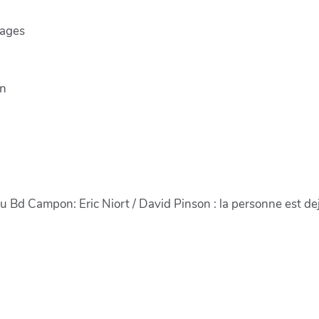
Mages
on
du Bd Campon: Eric Niort / David Pinson
: la personne est de