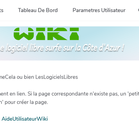
ts
Tableau De Bord
Parametres Utilisateur
meCela ou bien LesLogicielsLibres
 en lien. Si la page correspondante n'existe pas, un 'petit 
on' pour créer la page.
:
AideUtilisateurWiki