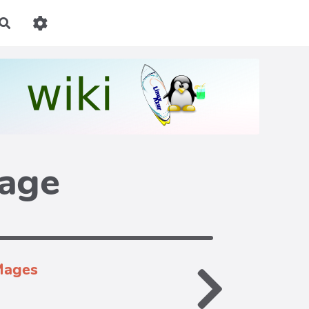
Rechercher
page
lMages