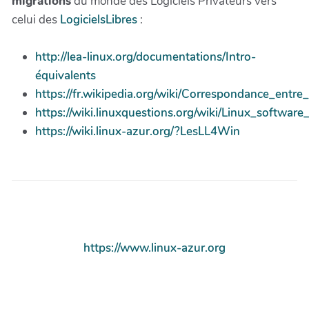
migrations
du monde des Logiciels Privateurs vers
celui des
LogicielsLibres
:
http://lea-linux.org/documentations/Intro-
équivalents
https://fr.wikipedia.org/wiki/Correspondance_entre_l
https://wiki.linuxquestions.org/wiki/Linux_softwa
https://wiki.linux-azur.org/?LesLL4Win
https://www.linux-azur.org