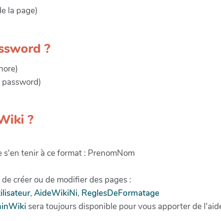
e la page)
ssword ?
nore)
le password)
Wiki ?
e s'en tenir à ce format : PrenomNom
e de créer ou de modifier des pages :
ilisateur
,
AideWikiNi
,
ReglesDeFormatage
inWiki
sera toujours disponible pour vous apporter de l'aid